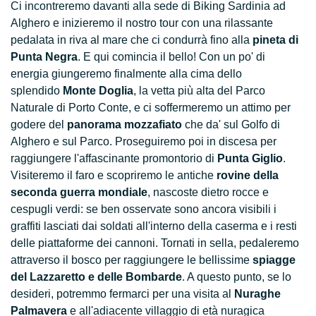
Ci incontreremo davanti alla sede di Biking Sardinia ad
Alghero e inizieremo il nostro tour con una rilassante
pedalata in riva al mare che ci condurrà fino alla
pineta di
Punta Negra
. E qui comincia il bello! Con un po' di
energia giungeremo finalmente alla cima dello
splendido
Monte Doglia
, la vetta più alta del Parco
Naturale di Porto Conte, e ci soffermeremo un attimo per
godere del
panorama mozzafiato
che da' sul Golfo di
Alghero e sul Parco. Proseguiremo poi in discesa per
raggiungere l'affascinante promontorio di
Punta Giglio
.
Visiteremo il faro e scopriremo le antiche
rovine della
seconda guerra mondiale
, nascoste dietro rocce e
cespugli verdi: se ben osservate sono ancora visibili i
graffiti lasciati dai soldati all'interno della caserma e i resti
delle piattaforme dei cannoni. Tornati in sella, pedaleremo
attraverso il bosco per raggiungere le bellissime
spiagge
del Lazzaretto e delle Bombarde
. A questo punto, se lo
desideri, potremmo fermarci per una visita al
Nuraghe
Palmavera
e all'adiacente villaggio di età nuragica