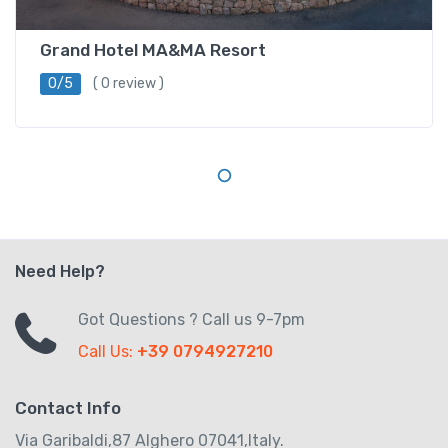
Grand Hotel MA&MA Resort
0/5
( 0 review )
Need Help?
Got Questions ? Call us 9-7pm
Call Us:
+39 0794927210
Contact Info
Via Garibaldi,87 Alghero 07041,Italy.