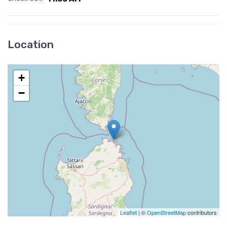
Location
+
−
Leaflet
| ©
OpenStreetMap
contributors