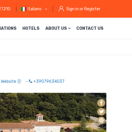
27210
Italiano
Sign in or Register
NATIONS
HOTELS
ABOUT US
CONTACT US
- Website
-
+39079634037