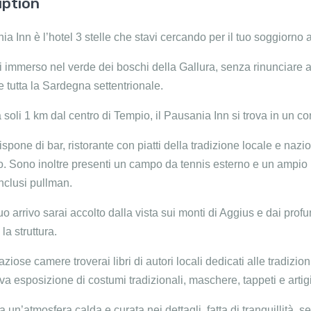
iption
nia Inn è l’hotel 3 stelle che stavi cercando per il tuo soggiorn
i immerso nel verde dei boschi della Gallura, senza rinunciare a
e tutta la Sardegna settentrionale.
 soli 1 km dal centro di Tempio, il Pausania Inn si trova in un con
dispone di bar, ristorante con piatti della tradizione locale e na
to. Sono inoltre presenti un campo da tennis esterno e un ampio 
inclusi pullman.
tuo arrivo sarai accolto dalla vista sui monti di Aggius e dai pro
la struttura.
ziose camere troverai libri di autori locali dedicati alle tradizio
va esposizione di costumi tradizionali, maschere, tappeti e artig
a un’atmosfera calda e curata nei dettagli, fatta di tranquillità, s