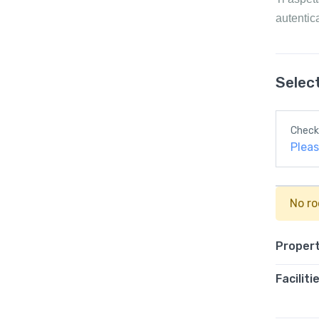
autentica
Selec
Check 
Pleas
No ro
Propert
Faciliti