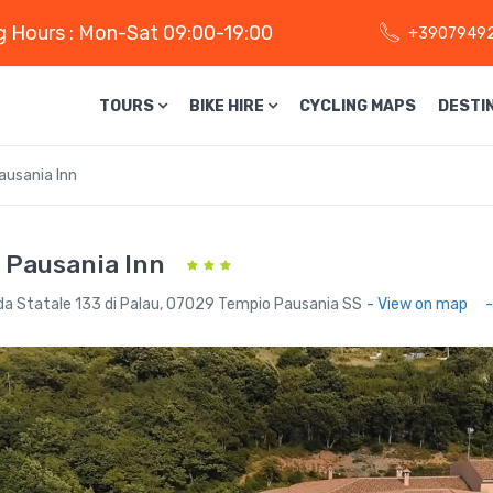
 Hours : Mon-Sat 09:00-19:00
+3907949
TOURS
BIKE HIRE
CYCLING MAPS
DESTI
ausania Inn
 Pausania Inn
da Statale 133 di Palau, 07029 Tempio Pausania SS
- View on map