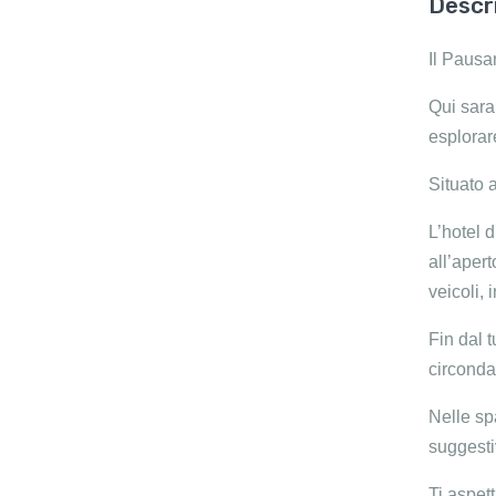
Descr
Il Pausa
Qui sara
esplorar
Situato a
L’hotel 
all’aper
veicoli, 
Fin dal 
circonda 
Nelle spa
suggesti
Ti aspett