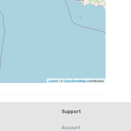
Leaflet
| ©
OpenStreetMap
contributors
Support
Account