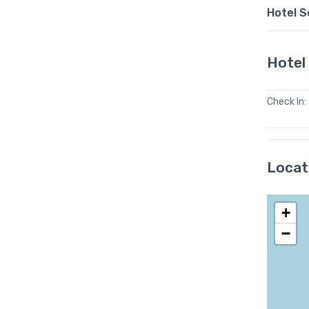
Hotel S
Hotel 
Check In:
Locat
+
−